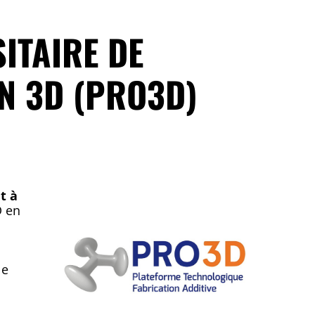
ITAIRE DE
N 3D (PRO3D)
t à
D en
le