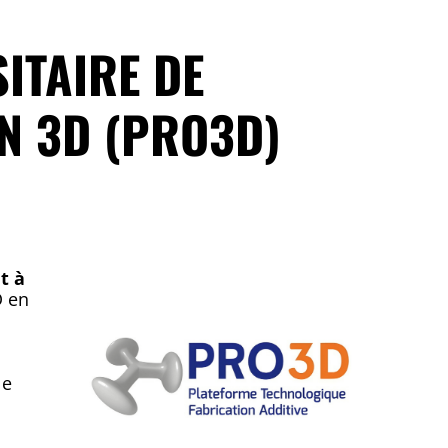
ITAIRE DE
N 3D (PRO3D)
t à
D en
le