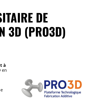
ITAIRE DE
N 3D (PRO3D)
t à
D en
le