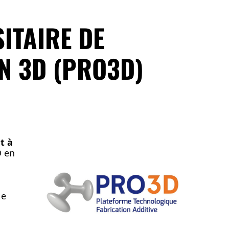
ITAIRE DE
N 3D (PRO3D)
t à
D en
le