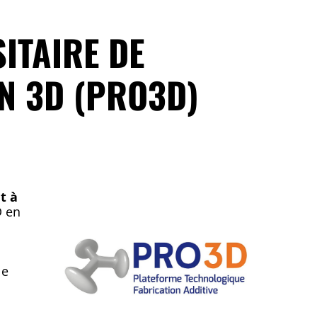
ITAIRE DE
N 3D (PRO3D)
t à
D en
le